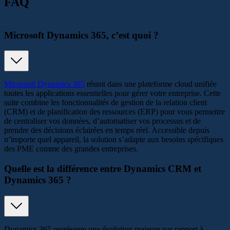
FAQ
Microsoft Dynamics 365, c’est quoi ?
Microsoft Dynamics 365
réunit dans une plateforme cloud unifiée
toutes les applications essentielles pour gérer votre entreprise. Cette
suite combine les fonctionnalités de gestion de la relation client
(CRM) et de planification des ressources (ERP) pour vous permettre
de centraliser vos données, d’automatiser vos processus et de
prendre des décisions éclairées en temps réel. Accessible depuis
n’importe quel appareil, la solution s’adapte aux besoins spécifiques
des PME comme des grandes entreprises.
Quelle est la différence entre Dynamics CRM et
Dynamics 365 ?
Dynamics 365 représente une évolution majeure par rapport à