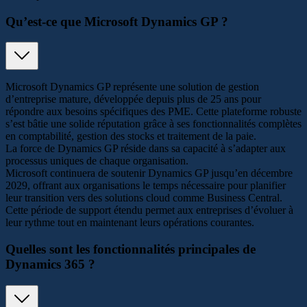
Qu’est-ce que Microsoft Dynamics GP ?
Microsoft Dynamics GP représente une solution de gestion
d’entreprise mature, développée depuis plus de 25 ans pour
répondre aux besoins spécifiques des PME. Cette plateforme robuste
s’est bâtie une solide réputation grâce à ses fonctionnalités complètes
en comptabilité, gestion des stocks et traitement de la paie.
La force de Dynamics GP réside dans sa capacité à s’adapter aux
processus uniques de chaque organisation.
Microsoft continuera de soutenir Dynamics GP jusqu’en décembre
2029, offrant aux organisations le temps nécessaire pour planifier
leur transition vers des solutions cloud comme Business Central.
Cette période de support étendu permet aux entreprises d’évoluer à
leur rythme tout en maintenant leurs opérations courantes.
Quelles sont les fonctionnalités principales de
Dynamics 365 ?