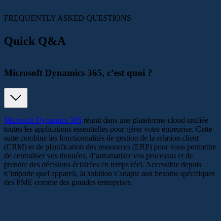
FREQUENTLY ASKED
QUESTIONS
Quick Q&A
Microsoft Dynamics 365, c’est quoi ?
Microsoft Dynamics 365
réunit dans une plateforme cloud unifiée
toutes les applications essentielles pour gérer votre entreprise. Cette
suite combine les fonctionnalités de gestion de la relation client
(CRM) et de planification des ressources (ERP) pour vous permettre
de centraliser vos données, d’automatiser vos processus et de
prendre des décisions éclairées en temps réel. Accessible depuis
n’importe quel appareil, la solution s’adapte aux besoins spécifiques
des PME comme des grandes entreprises.