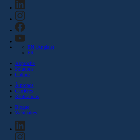
EN
(
Anglais
)
FR
Approche
Solutions
Culture
À propos
Carrières
Réalisations
Blogue
Webinaires