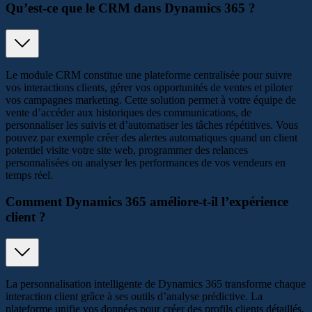
Qu’est-ce que le CRM dans Dynamics 365 ?
Le module CRM constitue une plateforme centralisée pour suivre
vos interactions clients, gérer vos opportunités de ventes et piloter
vos campagnes marketing. Cette solution permet à votre équipe de
vente d’accéder aux historiques des communications, de
personnaliser les suivis et d’automatiser les tâches répétitives. Vous
pouvez par exemple créer des alertes automatiques quand un client
potentiel visite votre site web, programmer des relances
personnalisées ou analyser les performances de vos vendeurs en
temps réel.
Comment Dynamics 365 améliore-t-il l’expérience
client ?
La personnalisation intelligente de Dynamics 365 transforme chaque
interaction client grâce à ses outils d’analyse prédictive. La
plateforme unifie vos données pour créer des profils clients détaillés,