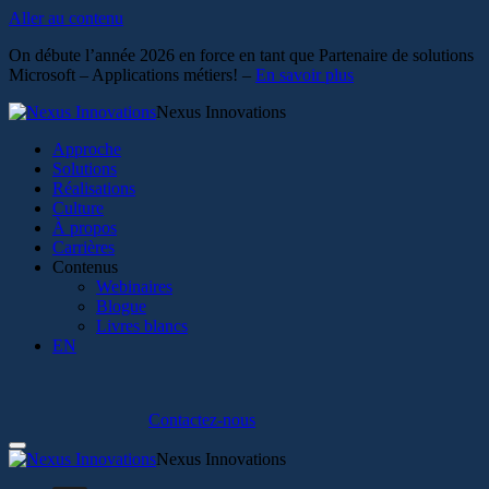
Aller au contenu
On débute l’année 2026 en force en tant que Partenaire de solutions
Microsoft – Applications métiers! –
En savoir plus
Nexus Innovations
Approche
Solutions
Réalisations
Culture
À propos
Carrières
Contenus
Webinaires
Blogue
Livres blancs
EN
Contactez-nous
Nexus Innovations