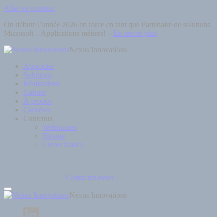
Aller au contenu
On débute l’année 2026 en force en tant que Partenaire de solutions
Microsoft – Applications métiers! –
En savoir plus
Nexus Innovations
Approche
Solutions
Réalisations
Culture
À propos
Carrières
Contenus
Webinaires
Blogue
Livres blancs
Contactez-nous
Nexus Innovations