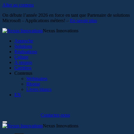
Aller au contenu
On débute l’année 2026 en force en tant que Partenaire de solutions
Microsoft – Applications métiers! –
En savoir plus
Nexus Innovations
Approche
Solutions
Réalisations
Culture
À propos
Carrières
Contenus
Webinaires
Blogue
Livres blancs
EN
Contactez-nous
Nexus Innovations