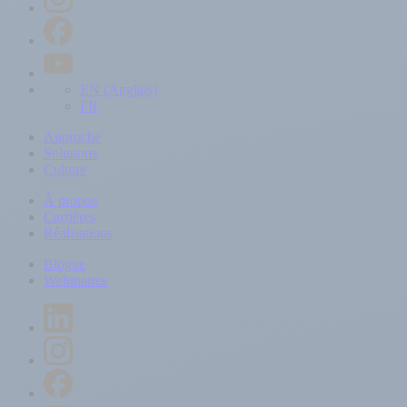
EN
(
Anglais
)
FR
Approche
Solutions
Culture
À propos
Carrières
Réalisations
Blogue
Webinaires