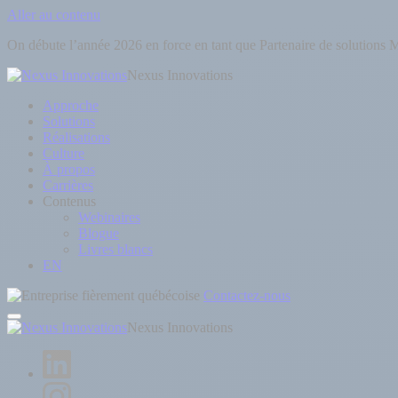
Aller au contenu
On débute l’année 2026 en force en tant que Partenaire de solutions M
Nexus Innovations
Approche
Solutions
Réalisations
Culture
À propos
Carrières
Contenus
Webinaires
Blogue
Livres blancs
EN
Contactez-nous
Nexus Innovations