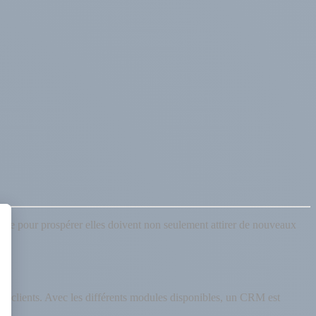
t que pour prospérer elles doivent non seulement attirer de nouveaux
M
.
les clients. Avec les différents modules disponibles, un CRM est