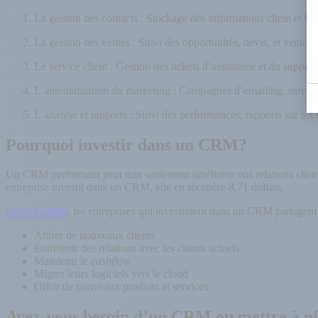
La gestion des contacts : Stockage des informations client et his
La gestion des ventes : Suivi des opportunités, devis, et ventes 
Le service client : Gestion des tickets d’assistance et du support
L’automatisation du marketing : Campagnes d’emailing, suivi de
L’analyse et rapports : Suivi des performances, rapports sur les
Pourquoi investir dans un CRM?
Un CRM performant peut non seulement améliorer vos relations client, 
entreprise investit dans un CRM, elle en récupère 8,71 dollars.
Selon Gartner
, les entreprises qui investissent dans un CRM partagent
Attirer de nouveaux clients
Entretenir des relations avec les clients actuels
Maintenir le
cashflow
Migrer leurs logiciels vers le cloud
Offrir de nouveaux produits et services
Avez-vous besoin d’un CRM ou mettre à niv